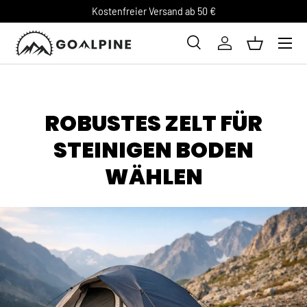
Kostenfreier Versand ab 50 €
DIREKT ZUM INHALT
Suche
Einloggen
Einkaufsk
Suchen
ROBUSTES ZELT FÜR
STEINIGEN BODEN
WÄHLEN