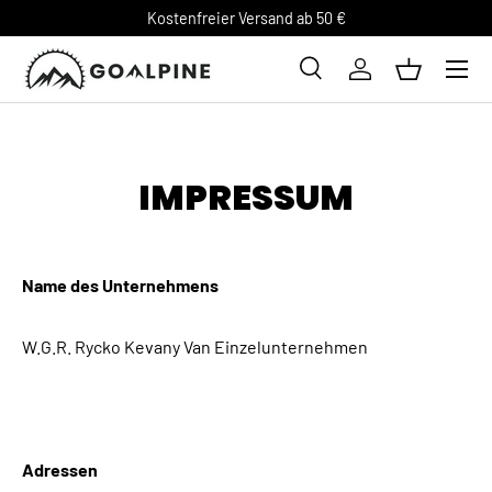
Kostenfreier Versand ab 50 €
DIREKT ZUM INHALT
Suche
Einloggen
Einkaufsk
Suchen
IMPRESSUM
Name des Unternehmens
W.G.R. Rycko Kevany Van Einzelunternehmen
Adressen