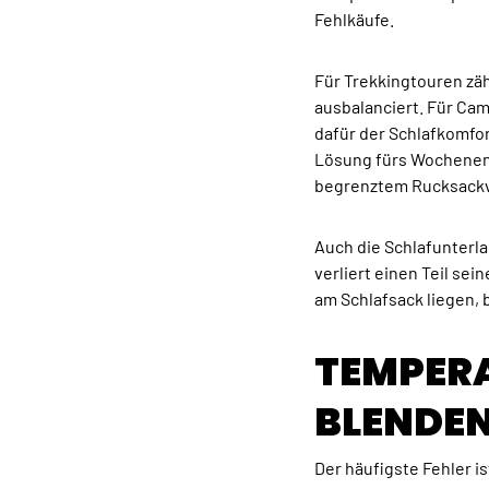
Fehlkäufe.
Für Trekkingtouren zäh
ausbalanciert. Für Ca
dafür der Schlafkomfor
Lösung fürs Wochenend
begrenztem Rucksack
Auch die Schlafunterla
verliert einen Teil sei
am Schlafsack liegen, 
TEMPERA
BLENDEN
Der häufigste Fehler i