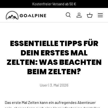
Kostenfreier Versand ab 50 €
DIREKT ZUM INHALT
Suche
Einloggen
Einkaufsk
Suchen
ESSENTIELLE TIPPS FÜR
DEIN ERSTES MAL
ZELTEN: WAS BEACHTEN
BEIM ZELTEN?
User |
3. Mai 2026
Das erste Mal Zelten kann ein aufregendes Abenteuer