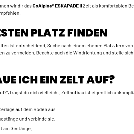
nen wir dir das
GoAlpine® ESKAPADE II
Zelt als komfortablen Be
empfehlen.
ESTEN PLATZ FINDEN
ltes ist entscheidend. Suche nach einem ebenen Platz, fern von
u vermeiden. Beachte auch die Windrichtung und stelle sicher,
AUE ICH EIN ZELT AUF?
uf?“, fragst du dich vielleicht. Zeltaufbau ist eigentlich unkompli
nterlage auf dem Boden aus.
tgestänge und verbinde sie.
lt am Gestänge.