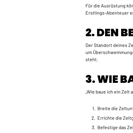
Für die Ausrüstung kön
Erstlings-Abenteuer 
2. DEN B
Der Standort deines Ze
um Überschwemmungen z
steht.
3. WIE B
„Wie baue ich ein Zelt a
Breite die Zeltu
Errichte die Zel
Befestige das Ze