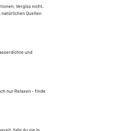
Γ
ionen. Vergiss nicht,
natürlichen Quellen
asserdichte und
ach nur Relaxen – finde
eit, falls du sie in