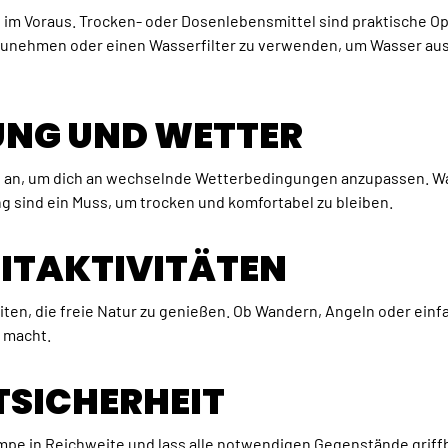
 im Voraus. Trocken- oder Dosenlebensmittel sind praktische Opt
nehmen oder einen Wasserfilter zu verwenden, um Wasser aus 
DUNG UND WETTER
e an, um dich an wechselnde Wetterbedingungen anzupassen. W
g sind ein Muss, um trocken und komfortabel zu bleiben.
ZEITAKTIVITÄTEN
eiten, die freie Natur zu genießen. Ob Wandern, Angeln oder einf
e macht.
TSICHERHEIT
pe in Reichweite und lass alle notwendigen Gegenstände griffber