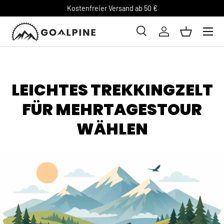
Kostenfreier Versand ab 50 €
DIREKT ZUM INHALT
Suche
Einloggen
Einkaufsk
Suchen
LEICHTES TREKKINGZELT
FÜR MEHRTAGESTOUR
WÄHLEN